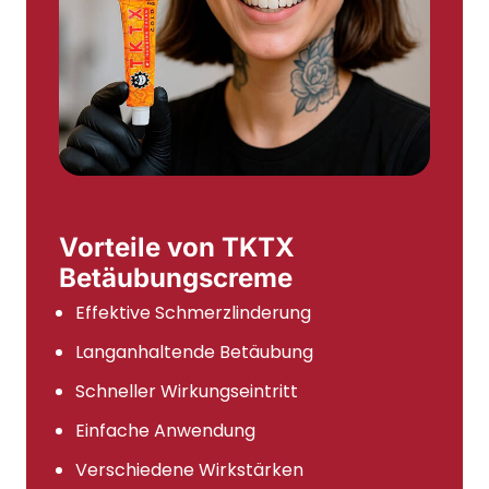
Produktseite
gewählt
werden
Vorteile von TKTX
Betäubungscreme
Effektive Schmerzlinderung
Langanhaltende Betäubung
Schneller Wirkungseintritt
Einfache Anwendung
Verschiedene Wirkstärken