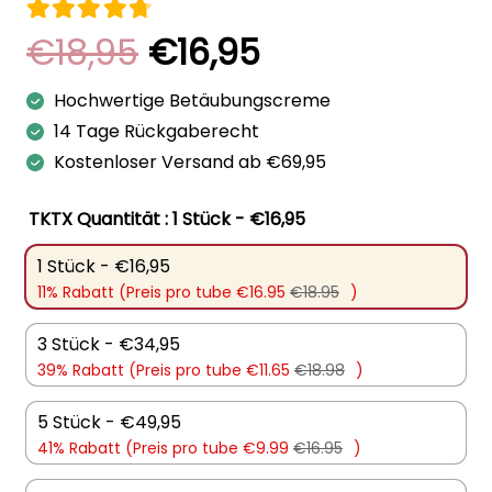
Bewertet mit
4.75
von 5
Ursprünglicher
Aktueller
€
18,95
€
16,95
Preis
Preis
Hochwertige Betäubungscreme
war:
ist:
14 Tage Rückgaberecht
€18,95
€16,95.
Kostenloser Versand ab €69,95
TKTX Quantität
: 1 Stück - €16,95
1 Stück - €16,95
11% Rabatt (Preis pro tube €16.95
€18.95
)
3 Stück - €34,95
39% Rabatt (Preis pro tube €11.65
€18.98
)
5 Stück - €49,95
41% Rabatt (Preis pro tube €9.99
€16.95
)