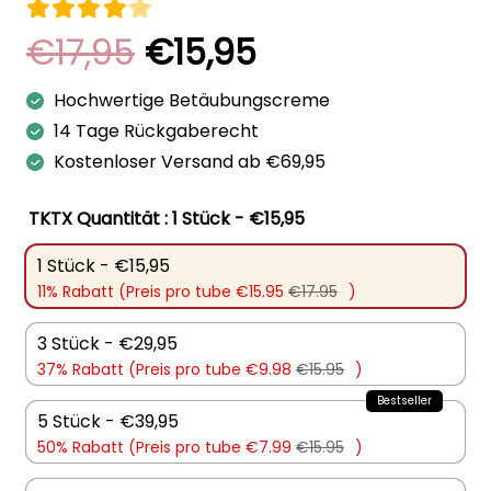
Bewertet mit
4.00
von 5
Ursprünglicher
Aktueller
€
17,95
€
15,95
Preis
Preis
Hochwertige Betäubungscreme
war:
ist:
14 Tage Rückgaberecht
€17,95
€15,95.
Kostenloser Versand ab €69,95
TKTX Quantität
: 1 Stück - €15,95
1 Stück - €15,95
11% Rabatt (Preis pro tube €15.95
€17.95
)
3 Stück - €29,95
37% Rabatt (Preis pro tube €9.98
€15.95
)
5 Stück - €39,95
50% Rabatt (Preis pro tube €7.99
€15.95
)