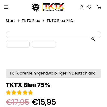
Start
TKTX Blau
TKTX Blau 75%
TKTX crème nirgendwo billiger in Deutschland
TKTX Blau 75%
Bewertet mit
4.80
von 5
Ursprünglicher
Aktueller
€
17,95
€
15,95