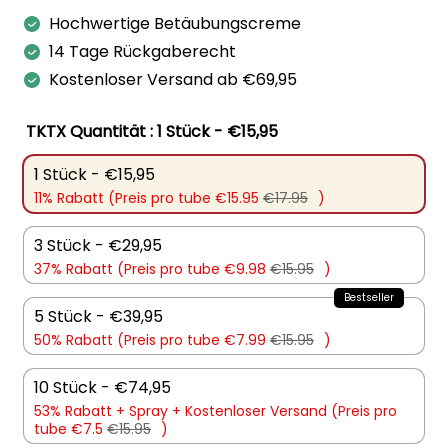
Preis
Preis
Hochwertige Betäubungscreme
war:
ist:
14 Tage Rückgaberecht
€17,95
€15,95.
Kostenloser Versand ab €69,95
TKTX Quantität
: 1 Stück - €15,95
1 Stück - €15,95
11% Rabatt (Preis pro tube €15.95
€17.95
)
3 Stück - €29,95
37% Rabatt (Preis pro tube €9.98
€15.95
)
5 Stück - €39,95
50% Rabatt (Preis pro tube €7.99
€15.95
)
10 Stück - €74,95
53% Rabatt +
Spray +
Kostenloser Versand (Preis pro
tube €7.5
€15.95
)