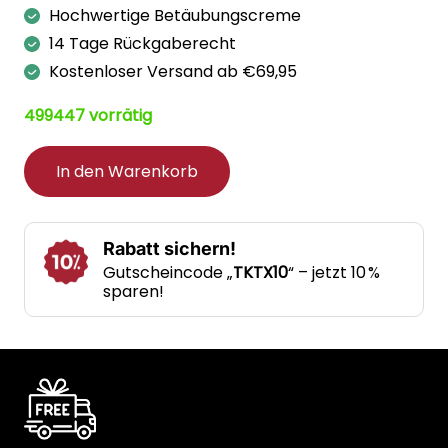
Hochwertige Betäubungscreme
war:
ist:
14 Tage Rückgaberecht
€47,85
€29,95.
Kostenloser Versand ab €69,95
499447 vorrätig
In den Warenkorb
Rabatt sichern!
Gutscheincode „
TKTX10
“ – jetzt 10 %
sparen!