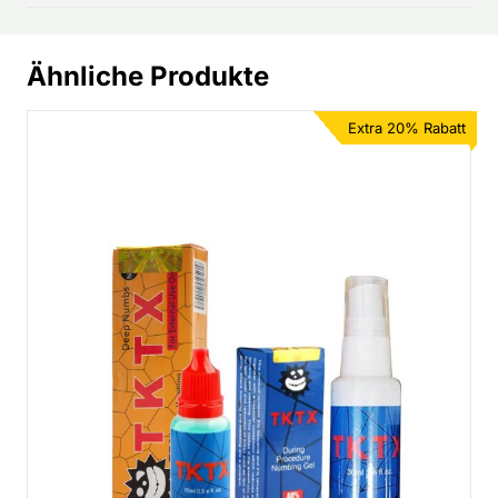
Ähnliche Produkte
Extra 20% Rabatt
TKTX 75% + Numb Spray
€
32,90
€
24,95