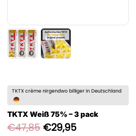
TKTX crème nirgendwo billiger in Deutschland
TKTX Weiß 75% – 3 pack
Ursprünglicher
Aktueller
€
47,85
€
29,95
Preis
Preis