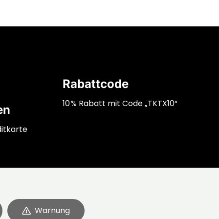
Rabattcode
10 % Rabatt mit Code „TKTX10“
en
itkarte
Warnung