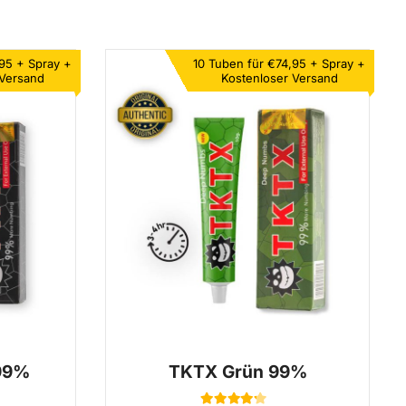
,95 +
Spray +
10 Tuben für €74,95 +
Spray +
 Versand
Kostenloser Versand
99%
TKTX Grün 99%