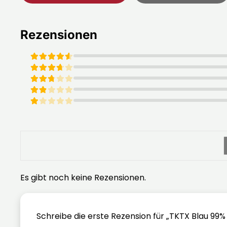
Rezensionen
Bewertet mit
5
von 5
Bewertet mit
4
von 5
Bewertet mit
3
von 5
Bewertet mit
2
von 5
Bewertet mit
1
von 5
Es gibt noch keine Rezensionen.
Schreibe die erste Rezension für „TKTX Blau 99%