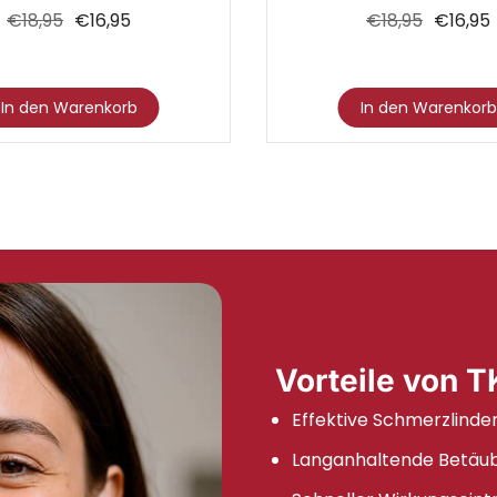
Bewertet mit
4.75
von 5
Bewertet m
€
18,95
€
16,95
€
18,95
€
16,95
Dieses
In den Warenkorb
In den Warenkorb
Produkt
weist
mehrere
Varianten
auf.
Die
Optionen
können
Vorteile von
auf
der
Effektive Schmerzlinde
Produktseite
Langanhaltende Betäu
gewählt