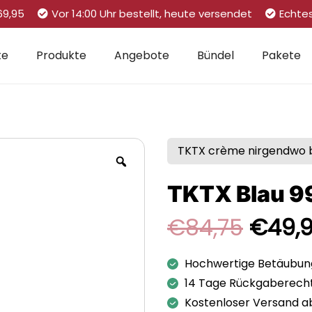
69,95
Vor 14:00 Uhr bestellt, heute versendet
Echte
te
Produkte
Angebote
Bündel
Pakete
TKTX crème nirgendwo bi
TKTX Blau 9
Urspr
€
84,75
€
49,
Preis
war:
Hochwertige Betäubu
€84,7
14 Tage Rückgaberech
Kostenloser Versand a