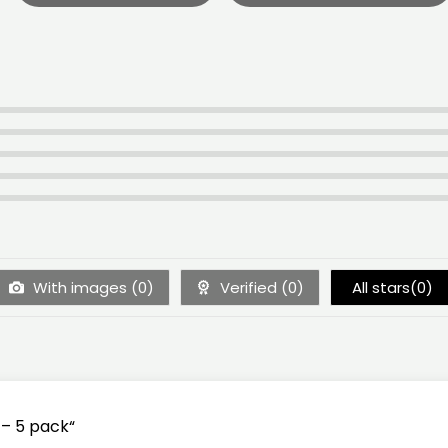
With images (
0
)
Verified (
0
)
All stars(
0
)
 – 5 pack“