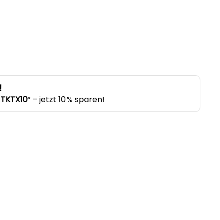
!
„
TKTX10
“ – jetzt 10 % sparen!