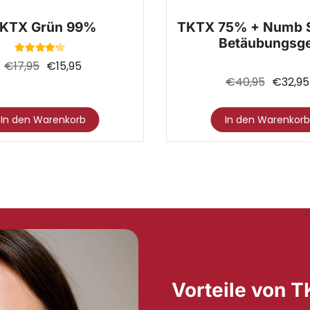
KTX Grün 99%
TKTX 75% + Numb 
Betäubungsge
Bewertet mit
4.00
von 5
€
17,95
€
15,95
€
40,95
€
32,95
Dieses
In den Warenkorb
In den Warenkorb
Produkt
weist
mehrere
Varianten
auf.
Die
Optionen
können
Vorteile von
auf
der