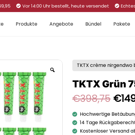
69,95
Vor 14:00 Uhr bestellt, heute versendet
Echte
te
Produkte
Angebote
Bündel
Pakete
TKTX crème nirgendwo bi
TKTX Grün 7
Ursp
€
398,75
€
14
Preis
war:
Hochwertige Betäubu
€398
14 Tage Rückgaberech
Kostenloser Versand a