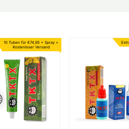
10 Tuben für €74,95 +
Spray +
Extr
Kostenloser Versand