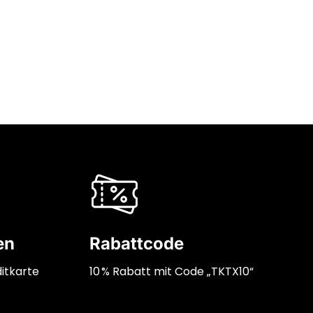
en
Rabattcode
itkarte
10 % Rabatt mit Code „TKTX10“