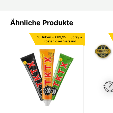
Ähnliche Produkte
10 Tuben - €69,95 +
Spray +
Kostenloser Versand