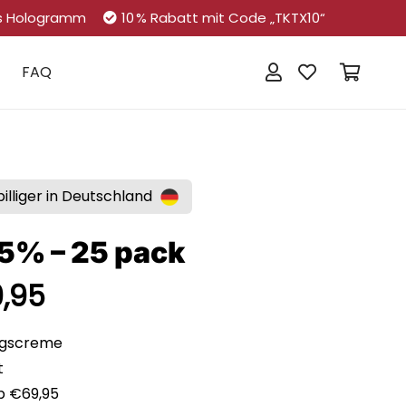
s Hologramm
10 % Rabatt mit Code „TKTX10“
FAQ
Es befinden sich keine Produkte im Warenkorb.
lliger in Deutschland
5% – 25 pack
rünglicher
Aktueller
9,95
Preis
ist:
ngscreme
,75
€149,95.
t
b €69,95