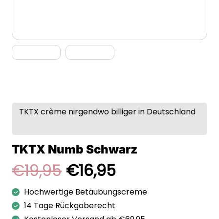
TKTX crème nirgendwo billiger in Deutschland
TKTX Numb Schwarz
Ursprünglicher
Aktueller
€
19,95
€
16,95
Preis
Preis
Hochwertige Betäubungscreme
war:
ist:
14 Tage Rückgaberecht
€19,95
€16,95.